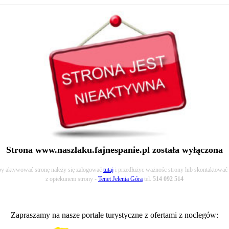
Strona www.naszlaku.fajnespanie.pl została wyłączona
y aktywować stronę należy się zalogować
tutaj
i przedłużyc ważnośc strony lub skontaktować 
z opiekunem strony -
Tenet Jelenia Góra
tel.
514 092 514
Zapraszamy na nasze portale turystyczne z ofertami z noclegów: